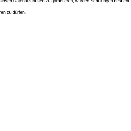
losen Datenaustausch zu garantieren, wurden Schulungen besucht un
ren zu dürfen.