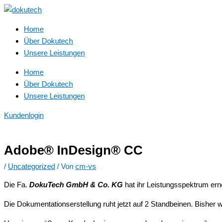
Zum
Main
Inhalt
Menu
springen
Home
Über Dokutech
Unsere Leistungen
Home
Über Dokutech
Unsere Leistungen
Kundenlogin
Adobe® InDesign® CC
/
Uncategorized
/ Von
cm-vs
Die Fa.
DokuTech GmbH & Co. KG
hat ihr Leistungsspektrum erne
Die Dokumentationserstellung ruht jetzt auf 2 Standbeinen. Bisher 